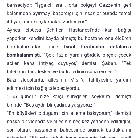
bahsediyor: “İşgalci İsrail, orta bölgeyi Gazze’nin geri
kalanından ayırmayı başardığı için insanlar burada temel
ihtiyaçlarını karşılamakta zorlanıyor.”
Ayrıca el-Aksa Şehitleri Hastanesi’nde kan bağışı
yaparken kendini kayda almıştı; bu hastane, onu öldüren
bombalamadan önce
İsrail tarafından defalarca
bombalanmıştı.
“Çok fazla yaralı gördük, birçok çocuk
acilen kana ihtiyaç duyuyor,” demişti Şaban. “Tek
talebimiz bir ateşkes ve bu trajedinin sona ermesi.”
Bazı videolarda, ailesinin Mısır’a tahliyesine yardım
edilmesi için bağış talep ediyordu.
“165 gündür bize karşı süregelen soykırım” demişti
birinde. “Beş aydır bir çadırda yaşıyoruz.”
“En büyükleri olduğum için aileme bakıyorum,” demişti
başka bir videoda ve ailesinin beş kez yerinden edildiğini,
son olarak hastanenin bahçesinde sığınak bulduklarını