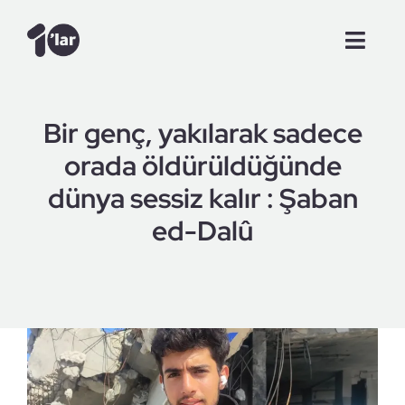
Skip
to
Toggl
content
Navig
Anasayfa
Bir genç, yakılarak sadece
Videolar
orada öldürüldüğünde
dünya sessiz kalır : Şaban
Şam Günlükleri
ed-Dalû
Makale
Röportajlar
Tanışalım mı?