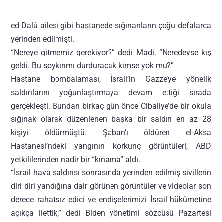
ed-Dalû ailesi gibi hastanede sığınanların çoğu defalarca
yerinden edilmişti.
“Nereye gitmemiz gerekiyor?” dedi Madi. “Neredeyse kış
geldi. Bu soykırımı durduracak kimse yok mu?”
Hastane bombalaması, İsrail’in Gazze’ye yönelik
saldırılarını yoğunlaştırmaya devam ettiği sırada
gerçekleşti. Bundan birkaç gün önce Cibaliye’de bir okula
sığınak olarak düzenlenen başka bir saldırı en az 28
kişiyi öldürmüştü. Şaban’ı öldüren el-Aksa
Hastanesi’ndeki yangının korkunç görüntüleri, ABD
yetkililerinden nadir bir “kınama” aldı.
“İsrail hava saldırısı sonrasında yerinden edilmiş sivillerin
diri diri yandığına dair görünen görüntüler ve videolar son
derece rahatsız edici ve endişelerimizi İsrail hükümetine
açıkça ilettik,” dedi Biden yönetimi sözcüsü Pazartesi