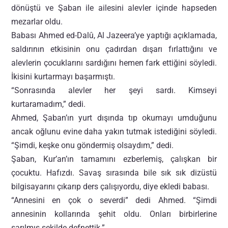
dönüştü ve Şaban ile ailesini alevler içinde hapseden
mezarlar oldu.
Babası Ahmed ed-Dalû, Al Jazeera’ye yaptığı açıklamada,
saldırının etkisinin onu çadırdan dışarı fırlattığını ve
alevlerin çocuklarını sardığını hemen fark ettiğini söyledi.
İkisini kurtarmayı başarmıştı.
“Sonrasında alevler her şeyi sardı. Kimseyi
kurtaramadım,” dedi.
Ahmed, Şaban’ın yurt dışında tıp okumayı umduğunu
ancak oğlunu evine daha yakın tutmak istediğini söyledi.
“Şimdi, keşke onu göndermiş olsaydım,” dedi.
Şaban, Kur’an’ın tamamını ezberlemiş, çalışkan bir
çocuktu. Hafızdı. Savaş sırasında bile sık sık dizüstü
bilgisayarını çıkarıp ders çalışıyordu, diye ekledi babası.
“Annesini en çok o severdi” dedi Ahmed. “Şimdi
annesinin kollarında şehit oldu. Onları birbirlerine
sarılmış şekilde defnettik.”