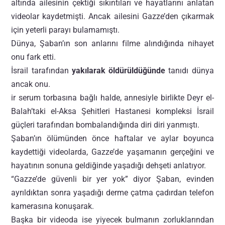
altında ailesinin çektiği sıkıntıları ve hayatlarını anlatan
videolar kaydetmişti. Ancak ailesini Gazze’den çıkarmak
için yeterli parayı bulamamıştı.
Dünya, Şaban’ın son anlarını filme alındığında nihayet
onu fark etti.
İsrail tarafından
yakılarak öldürüldüğünde
tanıdı dünya
ancak onu.
ir serum torbasına bağlı halde, annesiyle birlikte Deyr el-
Balah’taki el-Aksa Şehitleri Hastanesi kompleksi İsrail
güçleri tarafından bombalandığında diri diri yanmıştı.
Şaban’ın ölümünden önce haftalar ve aylar boyunca
kaydettiği videolarda, Gazze’de yaşamanın gerçeğini ve
hayatının sonuna geldiğinde yaşadığı dehşeti anlatıyor.
“Gazze’de güvenli bir yer yok” diyor Şaban, evinden
ayrıldıktan sonra yaşadığı derme çatma çadırdan telefon
kamerasına konuşarak.
Başka bir videoda ise yiyecek bulmanın zorluklarından