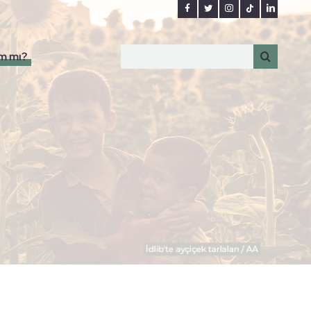
Search
ım mı?
for: