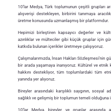
10’lar Medya, Türk toplumunun çeşitli grupları ar
alışverişi destekleyen, birbirini
ta
nımaya aracılı
üretme konusunda uzmanlaşmış bir platformdur.
Hepimizi birleştiren kapsayıcı değerler ve kült
azınlıklar ve mülteciler gibi küçük gruplar için g
katkıda bulunan içerikler üretmeye çalışıyoruz.
Çalışmalarımızda, İnsan Hakları Sözleşmesi’nin güc
bir arada yaşamaya inanıyoruz. Kültürel ve etnik
hakkını destekliyor, tüm toplumlardaki tüm etnik
yanında yer alıyoruz.
Bireyler arasındaki karşılıklı saygının, sosyal 
sağlıklı ve gelişmiş bir toplumun temeli olduğuna 
10’lar Medya, bireyler ve gruplar arasında a