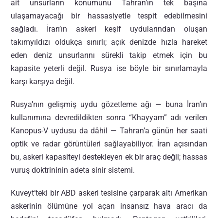
ait unsurların konumunu Tahran’ın tek başına
ulaşamayacağı bir hassasiyetle tespit edebilmesini
sağladı. İran’ın askeri keşif uydularından oluşan
takımyıldızı oldukça sınırlı; açık denizde hızla hareket
eden deniz unsurlarını sürekli takip etmek için bu
kapasite yeterli değil. Rusya ise böyle bir sınırlamayla
karşı karşıya değil.
Rusya’nın gelişmiş uydu gözetleme ağı — buna İran’ın
kullanımına devredildikten sonra “Khayyam” adı verilen
Kanopus-V uydusu da dâhil — Tahran’a günün her saati
optik ve radar görüntüleri sağlayabiliyor. İran açısından
bu, askeri kapasiteyi destekleyen ek bir araç değil; hassas
vuruş doktrininin adeta sinir sistemi.
Kuveyt’teki bir ABD askeri tesisine çarparak altı Amerikan
askerinin ölümüne yol açan insansız hava aracı da