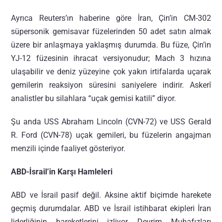
Ayrıca Reuters’ın haberine göre İran, Çin’in CM-302
süpersonik gemisavar füzelerinden 50 adet satın almak
üzere bir anlaşmaya yaklaşmış durumda. Bu füze, Çin’in
YJ-12 füzesinin ihracat versiyonudur; Mach 3 hızına
ulaşabilir ve deniz yüzeyine çok yakın irtifalarda uçarak
gemilerin reaksiyon süresini saniyelere indirir. Askerî
analistler bu silahlara “uçak gemisi katili” diyor.
Şu anda USS Abraham Lincoln (CVN-72) ve USS Gerald
R. Ford (CVN-78) uçak gemileri, bu füzelerin angajman
menzili içinde faaliyet gösteriyor.
ABD-İsrail’in Karşı Hamleleri
ABD ve İsrail pasif değil. Aksine aktif biçimde harekete
geçmiş durumdalar. ABD ve İsrail istihbarat ekipleri İran
liderliğinin hareketlerini izliyor, Devrim Muhafızları