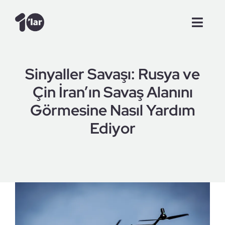
Skip
to
Toggl
content
Navig
Anasayfa
Sinyaller Savaşı: Rusya ve
Videolar
Çin İran’ın Savaş Alanını
Görmesine Nasıl Yardım
Şam Günlükleri
Ediyor
Makale
Röportajlar
Tanışalım mı?