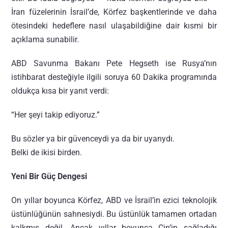
İran füzelerinin İsrail’de, Körfez başkentlerinde ve daha
ötesindeki hedeflere nasıl ulaşabildiğine dair kısmi bir
açıklama sunabilir.
ABD Savunma Bakanı Pete Hegseth ise Rusya’nın
istihbarat desteğiyle ilgili soruya 60 Dakika programında
oldukça kısa bir yanıt verdi:
“Her şeyi takip ediyoruz.”
Bu sözler ya bir güvenceydi ya da bir uyarıydı.
Belki de ikisi birden.
Yeni Bir Güç Dengesi
On yıllar boyunca Körfez, ABD ve İsrail’in ezici teknolojik
üstünlüğünün sahnesiydi. Bu üstünlük tamamen ortadan
kalkmış değil. Ancak yıllar boyunca Çin’in sağladığı