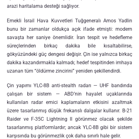
arazi haritalama desteği sağlıyor.
Emekli İsrail Hava Kuvvetleri Tuğgeneralı Amos Yadlin
bunu bir zamanlar oldukça açık ifade etmişti: modern
savaşta her saniye önemlidir. İran tespit ve hedefleme
süreçlerinden birkaç dakika bile kısaltabilirse,
gökyüzündeki güç dengesi değişir. Çin ise yalnızca birkaç
dakika kazandırmakla kalmadı; hedef tespitinden imhaya
uzanan tüm “öldürme zincirini” yeniden şekillendirdi.
Çin yapımı YLC-8B anti-stealth radarı — UHF bandında
çalışan bir sistem — ABD’nin hayalet uçaklarında
kullanılan radar emici kaplamaların etkisini azaltmak
üzere tasarlanmış düşük frekanslı dalgalar kullanır. B-21
Raider ve
F-35C Lightning II görünmez olacak şekilde
tasarlanmış platformlardır; ancak YLC-8B gibi bir sistem
karşısında bu görünmezlik çok daha sınırlı hale gelir.