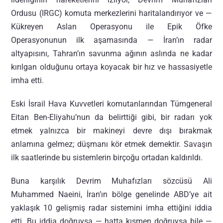
Ordusu (IRGC) komuta merkezlerini haritalandırıyor ve —
Kükreyen Aslan Operasyonu ile Epik Öfke
Operasyonunun ilk aşamasında — İran’ın radar
altyapısını, Tahran’ın savunma ağının aslında ne kadar
kırılgan olduğunu ortaya koyacak bir hız ve hassasiyetle
imha etti.
Eski İsrail Hava Kuvvetleri komutanlarından Tümgeneral
Eitan Ben-Eliyahu’nun da belirttiği gibi, bir radarı yok
etmek yalnızca bir makineyi devre dışı bırakmak
anlamına gelmez; düşmanı kör etmek demektir. Savaşın
ilk saatlerinde bu sistemlerin birçoğu ortadan kaldırıldı.
Buna karşılık Devrim Muhafızları sözcüsü Ali
Muhammed Naeini, İran’ın bölge genelinde ABD’ye ait
yaklaşık 10 gelişmiş radar sistemini imha ettiğini iddia
etti. Bu iddia doğruysa — hatta kısmen doğruysa bile —