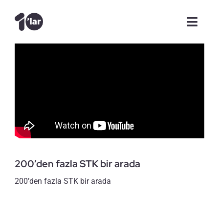
Skip
to
Toggl
content
Navig
Anasayfa
Videolar
Şam Günlükleri
Makale
200’den fazla STK bir arada
Röportajlar
200’den fazla STK bir arada
Tanışalım mı?