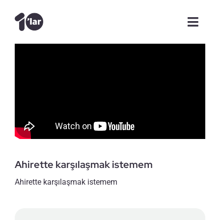
Skip
to
Toggl
content
Navig
Anasayfa
Videolar
Şam Günlükleri
Makale
Ahirette karşılaşmak istemem
Röportajlar
Ahirette karşılaşmak istemem
Tanışalım mı?