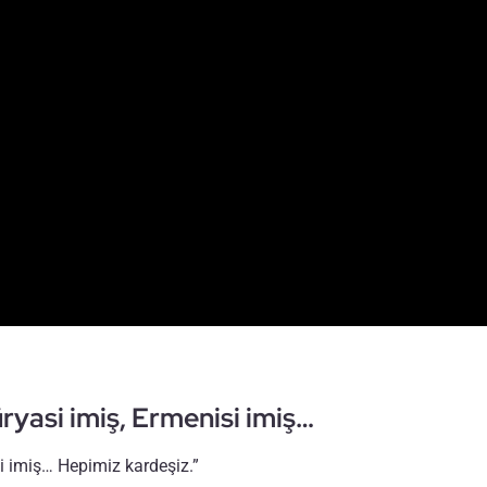
üryasi imiş, Ermenisi imiş…
si imiş… Hepimiz kardeşiz.”