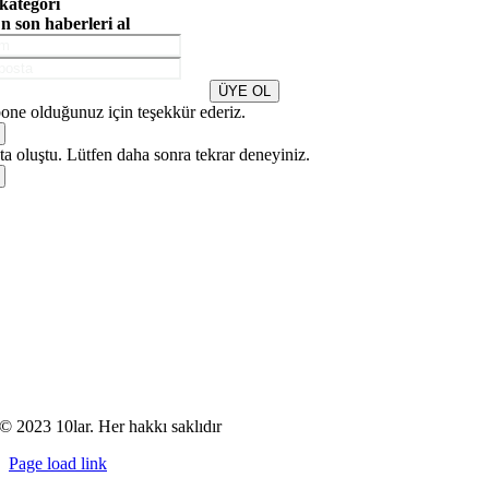
kategori
n son haberleri al
ÜYE OL
one olduğunuz için teşekkür ederiz.
a oluştu. Lütfen daha sonra tekrar deneyiniz.
© 2023 10lar. Her hakkı saklıdır
Page load link
Go