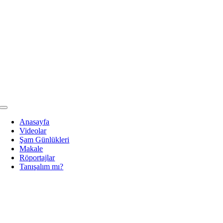
Skip
to
content
Toggle
Navigation
Anasayfa
Videolar
Şam Günlükleri
Makale
Röportajlar
Tanışalım mı?