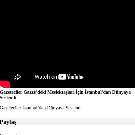
Gazeteciler Gazze’deki Meslektaşları İçin İstanbul’dan Dünyaya
Seslendi
Gazeteciler İstanbul’dan Dünyaya Seslendi
Paylaş