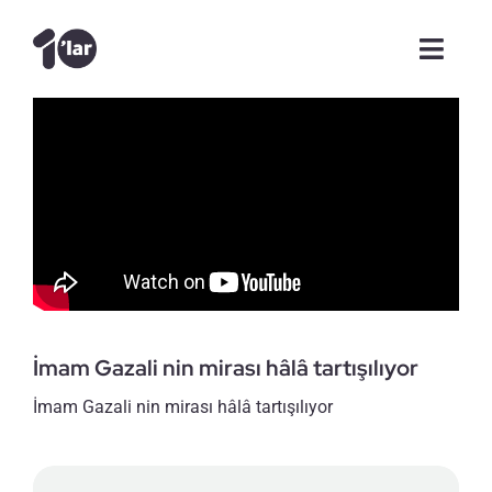
Skip
to
Toggl
content
Navig
Anasayfa
Videolar
Şam Günlükleri
Makale
İmam Gazali nin mirası hâlâ tartışılıyor
Röportajlar
İmam Gazali nin mirası hâlâ tartışılıyor
Tanışalım mı?