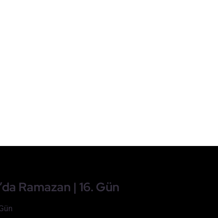
am’da Ramazan | 16. Gün
 Gün