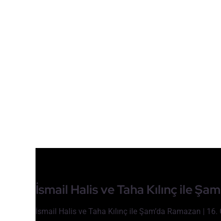
İsmail Halis ve Taha Kılınç ile Ş
İsmail Halis ve Taha Kılınç ile Şam’da Ramazan | 16.