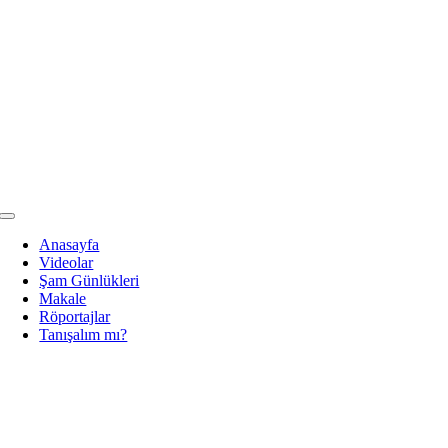
Skip
to
content
Toggle
Navigation
Anasayfa
Videolar
Şam Günlükleri
Makale
Röportajlar
Tanışalım mı?