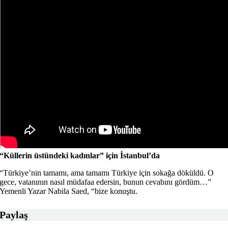
“Küllerin üstündeki kadınlar” için İstanbul’da
“Türkiye’nin tamamı, ama tamamı Türkiye için sokağa döküldü. O
gece, vatanının nasıl müdafaa edersin, bunun cevabını gördüm…”
Yemenli Yazar Nabila Saed, “bize konuştu.
Paylaş