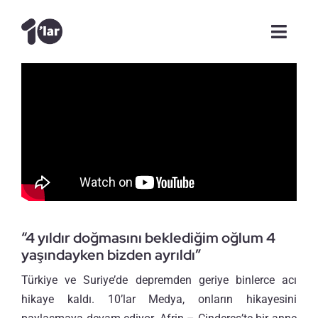
Skip
to
Toggl
content
Navig
Anasayfa
Videolar
Şam Günlükleri
Makale
“4 yıldır doğmasını beklediğim oğlum 4
Röportajlar
yaşındayken bizden ayrıldı”
Türkiye ve Suriye’de depremden geriye binlerce acı
Tanışalım mı?
hikaye kaldı. 10’lar Medya, onların hikayesini