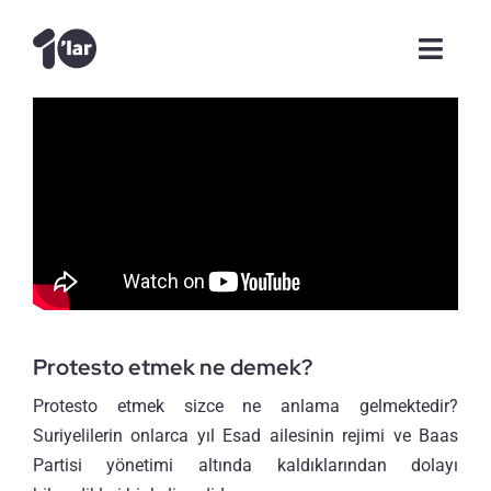
Skip
to
Toggl
content
Navig
Anasayfa
Videolar
Şam Günlükleri
Makale
Protesto etmek ne demek?
Röportajlar
Protesto etmek sizce ne anlama gelmektedir?
Tanışalım mı?
Suriyelilerin onlarca yıl
Esad
ailesinin rejimi ve Baas
Partisi yönetimi altında kaldıklarından dolayı