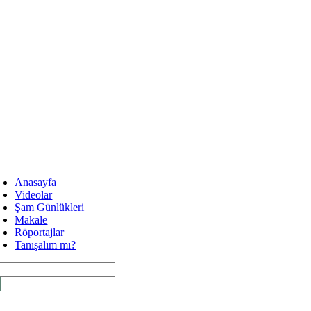
Skip
to
content
oggle
avigation
Anasayfa
Videolar
Şam Günlükleri
Makale
Röportajlar
Tanışalım mı?
arch
: