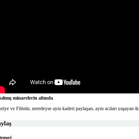
kılmış minarelerin altında
riye ve Filistin, neredeyse aynı kaderi paylaşan, aynı acıları yaşayan i
aylaş
tegori