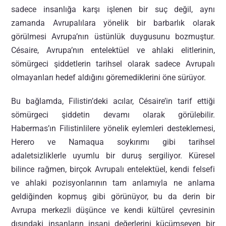
sadece insanlığa karşı işlenen bir suç değil, aynı
zamanda Avrupalılara yönelik bir barbarlık olarak
görülmesi Avrupa’nın üstünlük duygusunu bozmuştur.
Césaire, Avrupa’nın entelektüel ve ahlaki elitlerinin,
sömürgeci şiddetlerin tarihsel olarak sadece Avrupalı
olmayanları hedef aldığını göremediklerini öne sürüyor.
Bu bağlamda, Filistin’deki acılar, Césaire’in tarif ettiği
sömürgeci şiddetin devamı olarak görülebilir.
Habermas’ın Filistinlilere yönelik eylemleri desteklemesi,
Herero ve Namaqua soykırımı gibi tarihsel
adaletsizliklerle uyumlu bir duruş sergiliyor. Küresel
bilince rağmen, birçok Avrupalı entelektüel, kendi felsefi
ve ahlaki pozisyonlarının tam anlamıyla ne anlama
geldiğinden kopmuş gibi görünüyor, bu da derin bir
Avrupa merkezli düşünce ve kendi kültürel çevresinin
dışındaki insanların insani değerlerini küçümseyen bir