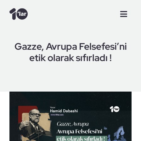
Skip
to
Toggl
content
Navig
Anasayfa
Gazze, Avrupa Felsefesi’ni
Videolar
etik olarak sıfırladı !
Şam Günlükleri
Makale
Röportajlar
Tanışalım mı?