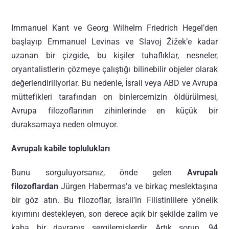
Immanuel Kant ve Georg Wilhelm Friedrich Hegel’den
başlayıp Emmanuel Levinas ve Slavoj Žižek’e kadar
uzanan bir çizgide, bu kişiler tuhaflıklar, nesneler,
oryantalistlerin çözmeye çalıştığı bilinebilir objeler olarak
değerlendiriliyorlar. Bu nedenle, İsrail veya ABD ve Avrupa
müttefikleri tarafından on binlercemizin öldürülmesi,
Avrupa filozoflarının zihinlerinde en küçük bir
duraksamaya neden olmuyor.
Avrupalı kabile toplulukları
Bunu sorguluyorsanız, önde gelen
Avrupalı
filozoflardan
Jürgen Habermas’a ve birkaç meslektaşına
bir göz atın. Bu filozoflar, İsrail’in Filistinlilere yönelik
kıyımını destekleyen, son derece açık bir şekilde zalim ve
kaba bir davranış sergilemişlerdir. Artık sorun, 94