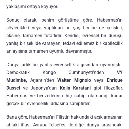
yaklaşımı ortaya koyuyor.
Sonuç olarak, benim görüşüme göre, Habermas’ın
söyledikleri veya yaptıkları ne şaşırtıcı ne de çelişkili;
aksine, tamamen tutarlıdır. Kendisi, evrensel bir duruşu
yanlış bir şekilde varsayan, tedavi edilemez bir kabilecilik
anlayışına tamamen uyumlu davranmıştır.
Dünya artık bu yanlış evrensellik algısından uyanmıştır.
Demokratik Kongo Cumhuriyeti’nden
VY
Mudimbe
,
Arjantin’den
Walter Mignolo
veya
Enrique
Dusse
l
ve Japonya’dan
Kojin Karatani
gibi filozoflar,
Habermas ve benzerlerinin hiç sahip olamadığı kadar
gerçek bir evrensellik iddiasına sahiptirler.
Bana göre, Habermas’ın Filistin hakkındaki açıklamasının
ahlaki iflası, Avrupa felsefesi ile diğer dünya arasındaki