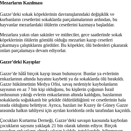
Mezarların Kazılması
Gazze’deki sokak köpeklerinin davranışlarındaki değişiklik ve
kurbanların cesetlerini sokaklarda parçalamalarının ardından, bu
hayvanlar mezarlardaki ölülerin cesetlerini kazmaya başladılar.
Mezarlara yakın olan sakinler ve mülteciler, gece saatlerinde sokak
köpeklerinin ölülerin gömülü olduğu mezarları kazıp cesetleri
çıkarmaya çalıştıklarını gördüler. Bu köpekler, ölü bedenleri çıkararak
onları parçalamaya devam ediyorlar.
Gazze’deki Kayıplar
Gazze’de hâlâ birçok kayıp insan bulunuyor. Bunlar ya evlerinin
enkazlarının altında hayatını kaybetti ya da sokaklarda ölü bırakıldı.
Gazze hükümetinin Medya Ofisi, savaş nedeniyle kaybolanların
sayısının en az 7 bin kişi olduğunu, bu kişilerin çoğunun İsrail
ordusunun yıktığı evlerin enkazlarının altında kaldığını, bazılarının
sokaklarda soğukkanlı bir şekilde öldürüldüğünü ve cesetlerinin hala
orada olduğunu belirtiyor. Ayrıca, bazıları ise Kuzey ile Güney Gazze
arasında halkın tahliyesi için ayrılan koridorda ordu tarafından kaçırıldı
Çocukları Kurtarma Derneği, Gazze’deki savaşın kaosunda kaybolan
çocukların sayısını yaklaşık 21 bin olarak tahmin ediyor. Birçok
çocuğun enkazların altında sıkışıp kaldığı, tutuklandığı, bilinmeyen