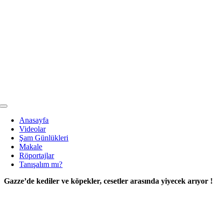
Skip
to
content
Toggle
Navigation
Anasayfa
Videolar
Şam Günlükleri
Makale
Röportajlar
Tanışalım mı?
Gazze’de kediler ve köpekler, cesetler arasında yiyecek arıyor !