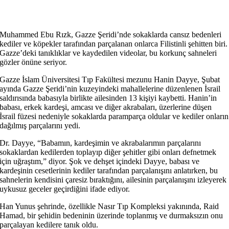
Muhammed Ebu Rızk, Gazze Şeridi’nde sokaklarda cansız bedenleri
kediler ve köpekler tarafından parçalanan onlarca Filistinli şehitten biri.
Gazze’deki tanıklıklar ve kaydedilen videolar, bu korkunç sahneleri
gözler önüne seriyor.
Gazze İslam Üniversitesi Tıp Fakültesi mezunu Hanin Dayye, Şubat
ayında Gazze Şeridi’nin kuzeyindeki mahallelerine düzenlenen İsrail
saldırısında babasıyla birlikte ailesinden 13 kişiyi kaybetti. Hanin’in
babası, erkek kardeşi, amcası ve diğer akrabaları, üzerlerine düşen
İsrail füzesi nedeniyle sokaklarda paramparça oldular ve kediler onların
dağılmış parçalarını yedi.
Dr. Dayye, “Babamın, kardeşimin ve akrabalarımın parçalarını
sokaklardan kedilerden toplayıp diğer şehitler gibi onları defnetmek
için uğraştım,” diyor. Şok ve dehşet içindeki Dayye, babası ve
kardeşinin cesetlerinin kediler tarafından parçalanışını anlatırken, bu
sahnelerin kendisini çaresiz bıraktığını, ailesinin parçalanışını izleyerek
uykusuz geceler geçirdiğini ifade ediyor.
Han Yunus şehrinde, özellikle Nasır Tıp Kompleksi yakınında, Raid
Hamad, bir şehidin bedeninin üzerinde toplanmış ve durmaksızın onu
parçalayan kedilere tanık oldu.