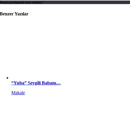
Yazıyı paylaşmak ister misiniz?
Benzer Yazılar
“Yuba” Sevgili Babam…
Makale