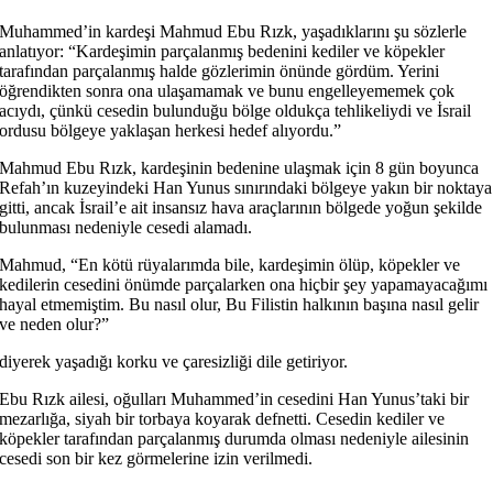
Muhammed’in kardeşi Mahmud Ebu Rızk, yaşadıklarını şu sözlerle
anlatıyor: “Kardeşimin parçalanmış bedenini kediler ve köpekler
tarafından parçalanmış halde gözlerimin önünde gördüm. Yerini
öğrendikten sonra ona ulaşamamak ve bunu engelleyememek çok
acıydı, çünkü cesedin bulunduğu bölge oldukça tehlikeliydi ve İsrail
ordusu bölgeye yaklaşan herkesi hedef alıyordu.”
Mahmud Ebu Rızk, kardeşinin bedenine ulaşmak için 8 gün boyunca
Refah’ın kuzeyindeki Han Yunus sınırındaki bölgeye yakın bir noktaya
gitti, ancak İsrail’e ait insansız hava araçlarının bölgede yoğun şekilde
bulunması nedeniyle cesedi alamadı.
Mahmud, “En kötü rüyalarımda bile, kardeşimin ölüp, köpekler ve
kedilerin cesedini önümde parçalarken ona hiçbir şey yapamayacağımı
hayal etmemiştim. Bu nasıl olur, Bu Filistin halkının başına nasıl gelir
ve neden olur?”
diyerek yaşadığı korku ve çaresizliği dile getiriyor.
Ebu Rızk ailesi, oğulları Muhammed’in cesedini Han Yunus’taki bir
mezarlığa, siyah bir torbaya koyarak defnetti. Cesedin kediler ve
köpekler tarafından parçalanmış durumda olması nedeniyle ailesinin
cesedi son bir kez görmelerine izin verilmedi.