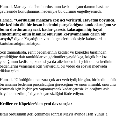
Hamad, Mart ayında İsrail ordusunun keskin nişancılarının hastane
çevresinde konuşlanması nedeniyle bu durumu engelleyemedi.
Hamad,
“Gördüğüm manzara çok acı vericiydi. Hayatım boyunca,
bir kedinin ölü bir insan bedenini parçaladığına tanık olacağımı v
bunu durduramayacak kadar çaresiz kalacağımı hiç hayal
etmemiştim; onun insanlık onurunu koruyamamak derin bir
acıydı,”
diyor. Yaşadığı travmatik gecelerin etkisiyle kabuslardan
kurtulamadığını anlatıyor.
Son zamanlarda, şehit bedenlerinin kediler ve köpekler tarafından
yenildiğine dair tanıklıklar ve görüntüler yayıldıkça, küçük bir kız
çocuğunun kedisine, kendisi ya da ailesinden biri şehit olursa kedinin
bedenlerini yememesi için yalvardığı bir video da sosyal medyada
dikkat çekti.
Hamad, “Gördüğüm manzara çok acı vericiydi; bir gün, bir kedinin ölü
bir insanın bedenini parçaladığını göreceğimi ve onun insanlık onurunu
korumak için hiçbir şey yapamayacak kadar çaresiz kalacağımı asla
hayal etmezdim.,” diyerek çaresizliğini ifade ediyor.
Kediler ve Köpekler’den yeni davranışlar
İsrail ordusunun geri çekilmesi sonrası Mayıs ayında Han Yunus’a