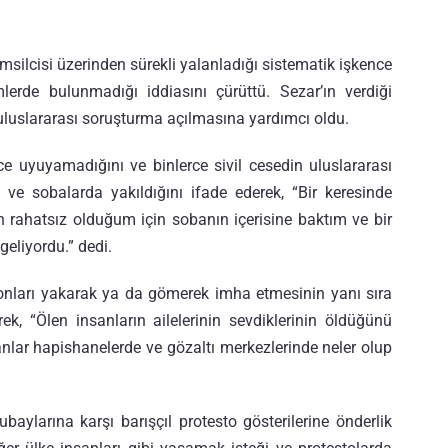
silcisi üzerinden sürekli yalanladığı sistematik işkence
lerde bulunmadığı iddiasını çürüttü. Sezar’ın verdiği
ı uluslararası soruşturma açılmasına yardımcı oldu.
ce uyuyamadığını ve binlerce sivil cesedin uluslararası
e sobalarda yakıldığını ifade ederek, “Bir keresinde
 rahatsız olduğum için sobanın içerisine baktım ve bir
eliyordu.” dedi.
 onları yakarak ya da gömerek imha etmesinin yanı sıra
rek, “Ölen insanların ailelerinin sevdiklerinin öldüğünü
sanlar hapishanelerde ve gözaltı merkezlerinde neler olup
baylarına karşı barışçıl protesto gösterilerine önderlik