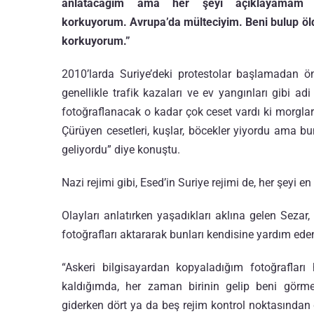
anlatacağım ama her şeyi açıklayamam çü
korkuyorum. Avrupa’da mülteciyim. Beni bulup öl
korkuyorum.”
2010’larda Suriye’deki protestolar başlamadan ön
genellikle trafik kazaları ve ev yangınları gibi adi
fotoğraflanacak o kadar çok ceset vardı ki morglar d
Çürüyen cesetleri, kuşlar, böcekler yiyordu ama bu
geliyordu” diye konuştu.
Nazi rejimi gibi, Esed’in Suriye rejimi de, her şeyi 
Olayları anlatırken yaşadıkları aklına gelen Seza
fotoğrafları aktararak bunları kendisine yardım ede
“Askeri bilgisayardan kopyaladığım fotoğraflar
kaldığımda, her zaman birinin gelip beni görme
giderken dört ya da beş rejim kontrol noktasında