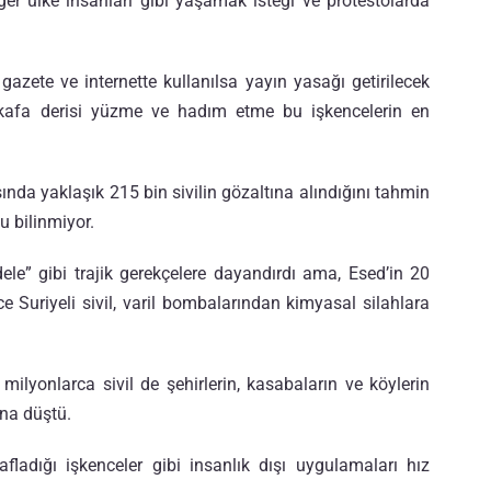
er ülke insanları gibi yaşamak isteği ve protestolarda
azete ve internette kullanılsa yayın yasağı getirilecek
 kafa derisi yüzme ve hadım etme bu işkencelerin en
ında yaklaşık 215 bin sivilin gözaltına alındığını tahmin
u bilinmiyor.
dele” gibi trajik gerekçelere dayandırdı ama, Esed’in 20
rce Suriyeli sivil, varil bombalarından kimyasal silahlara
ilyonlarca sivil de şehirlerin, kasabaların ve köylerin
na düştü.
fladığı işkenceler gibi insanlık dışı uygulamaları hız