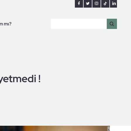
Search
ım mı?
for:
yetmedi !