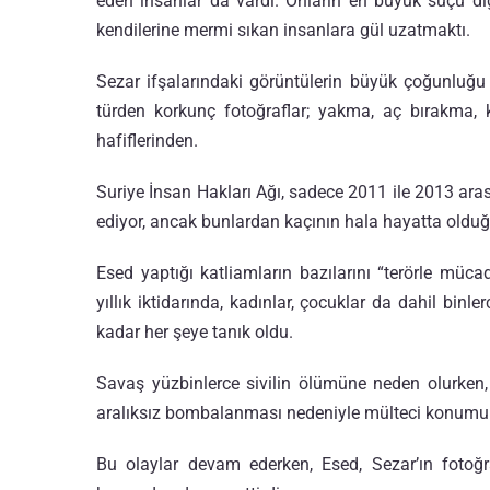
eden insanlar da vardı. Onların en büyük suçu diğ
kendilerine mermi sıkan insanlara gül uzatmaktı.
Sezar ifşalarındaki görüntülerin büyük çoğunluğu g
türden korkunç fotoğraflar; yakma, aç bırakma,
hafiflerinden.
Suriye İnsan Hakları Ağı, sadece 2011 ile 2013 aras
ediyor, ancak bunlardan kaçının hala hayatta olduğ
Esed yaptığı katliamların bazılarını “terörle müca
yıllık iktidarında, kadınlar, çocuklar da dahil binle
kadar her şeye tanık oldu.
Savaş yüzbinlerce sivilin ölümüne neden olurken, m
aralıksız bombalanması nedeniyle mülteci konumu
Bu olaylar devam ederken, Esed, Sezar’ın fotoğra