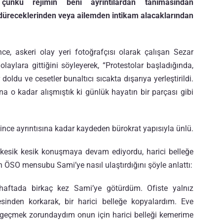
nkü rejimin beni ayrıntılardan tanımasından
düreceklerinden veya ailemden intikam alacaklarından
ce, askeri olay yeri fotoğrafçısı olarak çalışan Sezar
 olaylara gittiğini söyleyerek, “Protestolar başladığında,
oldu ve cesetler bunaltıcı sıcakta dışarıya yerleştirildi.
na o kadar alışmıştık ki günlük hayatın bir parçası gibi
en ince ayrıntısına kadar kaydeden bürokrat yapısıyla ünlü.
r, kesik kesik konuşmaya devam ediyordu, harici belleğe
n ÖSO mensubu Sami’ye nasıl ulaştırdığını şöyle anlattı:
ı haftada birkaç kez Sami’ye götürdüm. Ofiste yalnız
sinden korkarak, bir harici belleğe kopyalardım. Eve
n geçmek zorundaydım onun için harici belleği kemerime