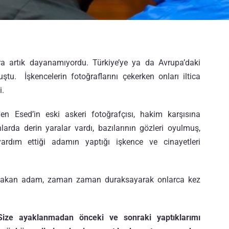
ara artık dayanamıyordu. Türkiye’ye ya da Avrupa’daki
uştu.
İşkencelerin fotoğraflarını çekerken onları iltica
i.
en Esed’in eski askeri fotoğrafçısı, hakim karşısına
larda derin yaralar vardı, bazılarının gözleri oyulmuş,
a yardım ettiği adamın yaptığı işkence ve cinayetleri
takan adam, zaman zaman duraksayarak onlarca kez
Size ayaklanmadan önceki ve sonraki yaptıklarımı