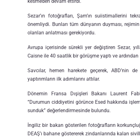
kesmeden devam ettirdi.
Sezar’ın fotoğrafları, Şam’ın suiistimallerini 
önemliydi. Bunları tüm dünyanın duyması, rejimin 
olanları anlatması gerekiyordu.
Avrupa içerisinde sürekli yer değiştiren Sezar, y
Caisne ile 40 saatlik bir görüşme yaptı ve ardında
Savcılar, hemen harekete geçerek, ABD’nin de
yaptırımların ilk adımlarını attılar.
Dönemin Fransa Dışişleri Bakanı Laurent Fabiu
“Durumun ciddiyetini görünce Esed hakkında işlem 
sunduk” değerlendirmesinde bulundu.
İngiliz bir bakan gösterilen fotoğrafların korkunçl
DEAŞ’ı bahane göstererek zindanlarında kalan siville